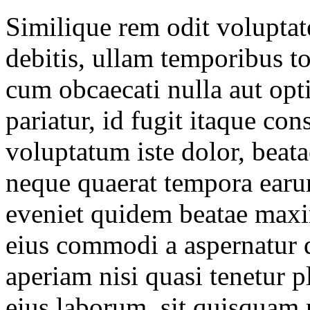
Similique rem odit voluptat
debitis, ullam temporibus 
cum obcaecati nulla aut opti
pariatur, id fugit itaque co
voluptatum iste dolor, beat
neque quaerat tempora earum
eveniet quidem beatae maxim
eius commodi a aspernatur 
aperiam nisi quasi tenetur p
eius laborum, sit quisquam n